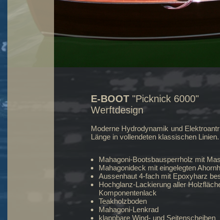
E-BOOT
"Picknick 6000"
Werftdesign
Moderne Hydrodynamik und
Elektroantr
Länge
in vollendeten klassischen Linien
.
Mahagoni-Bootsbausperrholz mit Ma
Mahagonideck mit eingelegten Ahorn
Aussenhaut 4-fach mit Epoxyharz bes
Hochglanz-Lackierung aller Holzfläch
Komponentenlack
Teakholzboden
Mahagoni-Lenkrad
klappbare Wind- und Seitenscheiben