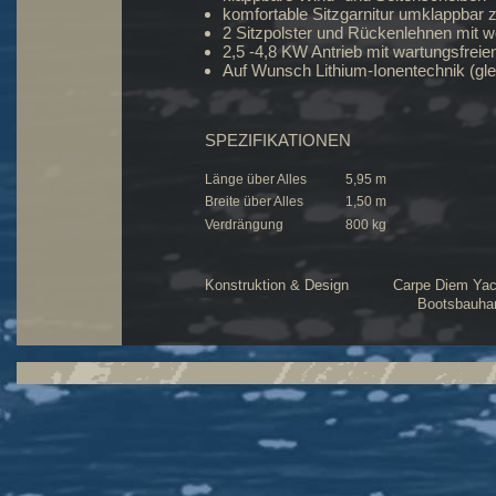
komfortable Sitzgarnitur umklappbar z
2 Sitzpolster und Rückenlehnen mit 
2,5 -4,8 KW Antrieb mit wartungsfrei
Auf Wunsch Lithium-Ionentechnik (gle
SPEZIFIKATIONEN
Länge über Alles
5,95 m
Breite über Alles
1,50 m
Verdrängung
800 kg
Konstruktion & Design Carpe Diem Yacht
Bootsbauhandwerk Tutzing