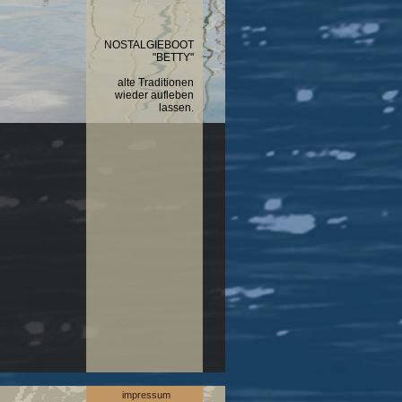
NOSTALGIEBOOT
"BETTY"
alte Traditionen
wieder aufleben
lassen.
impressum