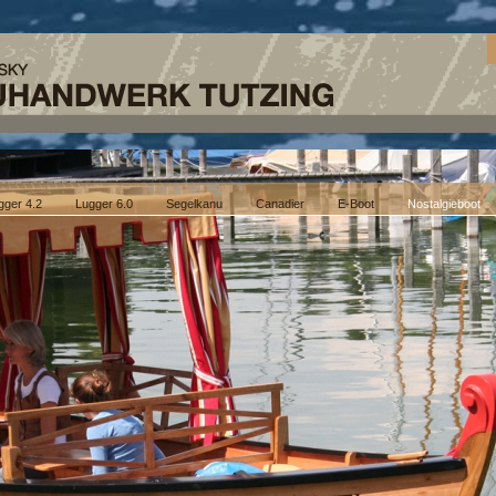
gger 4.2
Lugger 6.0
Segelkanu
Canadier
E-Boot
Nostalgieboot