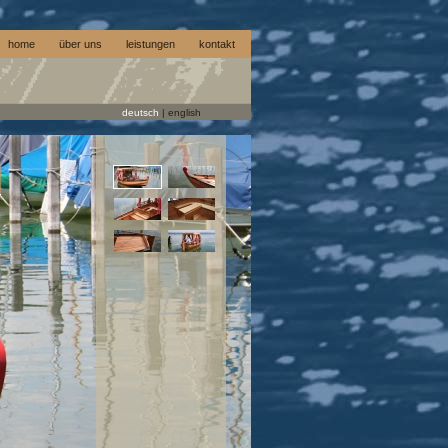
home
über uns
leistungen
kontakt
deutsch
|
english