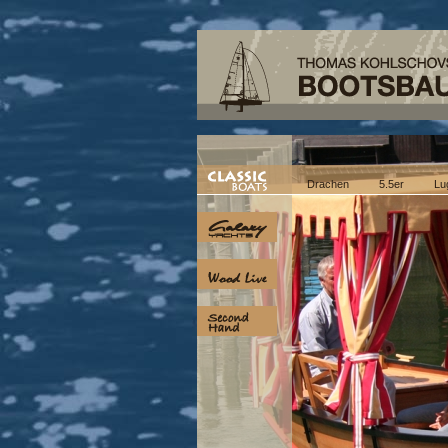
Drachen
5.5er
Lu