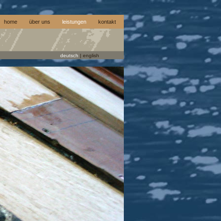
home
über uns
leistungen
kontakt
deutsch
|
english