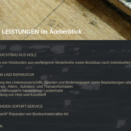
 LEISTUNGEN im Ãœberblick
YACHTBAU AUS HOLZ
 von Holzbooten aus werfteigener Modellreihe sowie Bootsbau nach individuell
ON UND REPARATUR
ung des Unterwasserschiffs, Spanten und Bodenwrangen sowie Beplankungen aller
gs-, Alters-, Substanz- und Transportschäden
ackierungen in hauseigener Lackierhalle
tung von Holz und Kunststoff
HADEN-SOFORT-SERVICE
acht“ Reparatur von Bootsschäden aller Art
EN