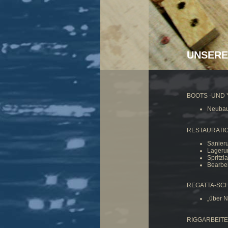
UNSERE
BOOTS -UND 
Neubau
RESTAURATI
Sanier
Lagerun
Spritzl
Bearbei
REGATTA-SC
„über N
RIGGARBEIT